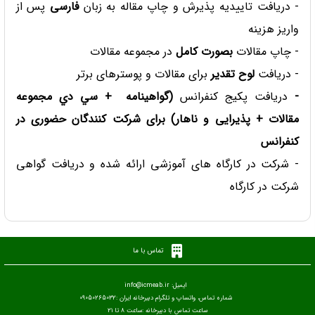
- دریافت تاییدیه پذیرش و چاپ مقاله به زبان
فارسی
پس از
واریز هزینه
- چاپ مقالات
بصورت کامل
در مجموعه مقالات
- دریافت
لوح تقدیر
برای مقالات و پوسترهای برتر
-
دریافت پكيج كنفرانس
(گواهينامه + سي دي مجموعه
مقالات + پذیرایی و ناهار) برای شرکت کنندگان حضوری در
کنفرانس
- شرکت در کارگاه های آموزشی ارائه شده و دریافت گواهی
شرکت در کارگاه
تماس با ما
ایمیل: info@icmeab.ir
شماره تماس، واتساپ و تلگرام دبیرخانه ایران :09050265032
ساعت تماس با دبیرخانه :ساعت 8 تا 21